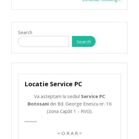
Search
Search
Locatie Service PC
Va asteptam la sediul
Service PC
Botosani
din Bd. George Enescu nr. 16
(zona Capăt 1 - RVG).
= O R A R =