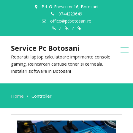
Bd. G. Enescu nr.16, Botosani
0744223649
office@pcbotosani.ro
Despre
Servicii
Contact
Noi
Service Pc Botosani
Reparatii laptop calculatoare imprimante console
gaming. Reincarcari cartuse toner si cerneala.
Instalari software in Botosani
Home
Controller
Controller