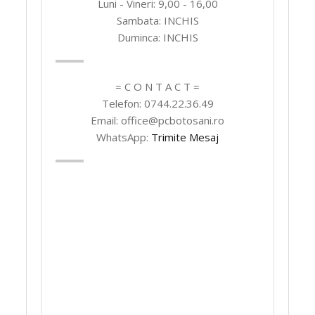
Luni - Vineri: 9,00 - 16,00
Sambata: INCHIS
Duminca: INCHIS
= C O N T A C T =
Telefon: 0744.22.36.49
Email: office@pcbotosani.ro
WhatsApp:
Trimite Mesaj