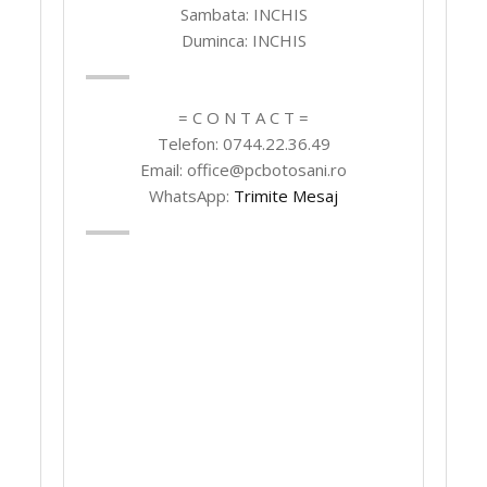
Sambata: INCHIS
Duminca: INCHIS
= C O N T A C T =
Telefon: 0744.22.36.49
Email: office@pcbotosani.ro
WhatsApp:
Trimite Mesaj