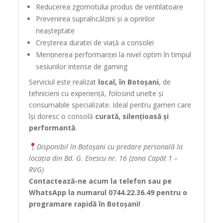
Reducerea zgomotului produs de ventilatoare
Prevenirea supraîncălzirii și a opririlor
neașteptate
Creșterea duratei de viață a consolei
Menținerea performanței la nivel optim în timpul
sesiunilor intense de gaming
Serviciul este realizat
local, în Botoșani
, de
tehnicieni cu experiență, folosind unelte și
consumabile specializate. Ideal pentru gameri care
își doresc o consolă
curată, silențioasă și
performantă
.
Disponibil în Botoșani cu predare personală la
locația din Bd. G. Enescu nr. 16 (zona Capăt 1 –
RVG)
Contactează-ne acum la telefon sau pe
WhatsApp la numarul 0744.22.36.49 pentru o
programare rapidă în Botoșani!