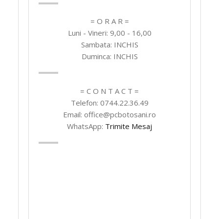
= O R A R =
Luni - Vineri: 9,00 - 16,00
Sambata: INCHIS
Duminca: INCHIS
= C O N T A C T =
Telefon: 0744.22.36.49
Email: office@pcbotosani.ro
WhatsApp:
Trimite Mesaj