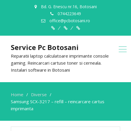
Bd. G. Enescu nr.16, Botosani
0744223649
office@pcbotosani.ro
Despre
Servicii
Contact
Noi
Service Pc Botosani
Reparatii laptop calculatoare imprimante console
gaming. Reincarcari cartuse toner si cerneala.
Instalari software in Botosani
Home
Diverse
Samsung SCX-3217 – refill – reincarcare cartus
imprimanta