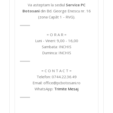
Va asteptam la sediul
Service PC
Botosani
din Bd. George Enescu nr. 16
(zona Capăt 1 - RVG).
= O R A R =
Luni - Vineri: 9,00 - 16,00
Sambata: INCHIS
Duminca: INCHIS
= C O N T A C T =
Telefon: 0744.22.36.49
Email: office@pcbotosani.ro
WhatsApp:
Trimite Mesaj