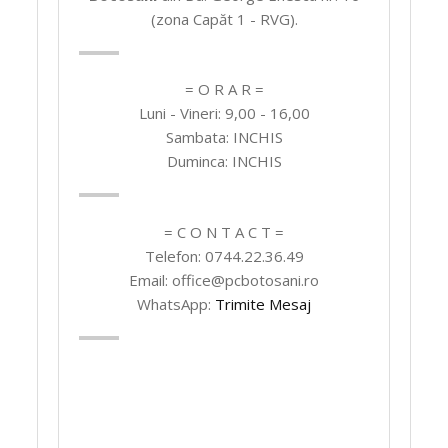
(zona Capăt 1 - RVG).
= O R A R =
Luni - Vineri: 9,00 - 16,00
Sambata: INCHIS
Duminca: INCHIS
= C O N T A C T =
Telefon: 0744.22.36.49
Email: office@pcbotosani.ro
WhatsApp:
Trimite Mesaj