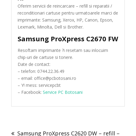
Oferim servicii de reincarcare – refill si reparatii /
reconditionari cartuse pentru urmatoarele marci de
imprimante: Samsung, Xerox, HP, Canon, Epson,
Lexmark, Minolta, Dell si Brother.
Samsung ProXpress C2670 FW
Resoftam imprimante ?i resetam sau inlocuim
chip-uri de cartuse si tonere.
Date de contact:
– telefon: 0744.22.36.49
– email: office@pcbotosani.ro
– Y! mess: servicepcbt
– Facebook:
Service PC Botosani
Post
navigation
Samsung ProXpress C2620 DW – refill –