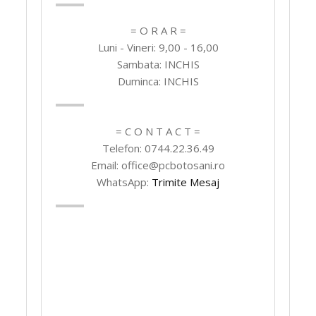
= O R A R =
Luni - Vineri: 9,00 - 16,00
Sambata: INCHIS
Duminca: INCHIS
= C O N T A C T =
Telefon: 0744.22.36.49
Email: office@pcbotosani.ro
WhatsApp:
Trimite Mesaj