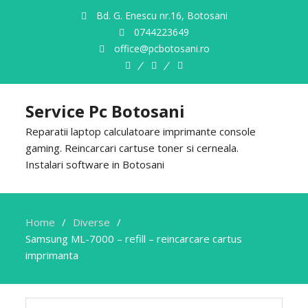
Bd. G. Enescu nr.16, Botosani
0744223649
office@pcbotosani.ro
Despre
Servicii
Contact
Noi
Service Pc Botosani
Reparatii laptop calculatoare imprimante console
gaming. Reincarcari cartuse toner si cerneala.
Instalari software in Botosani
Home
Diverse
Samsung ML-7000 – refill – reincarcare cartus
imprimanta