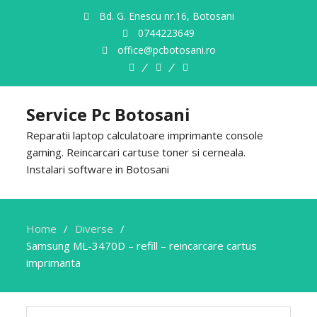
Bd. G. Enescu nr.16, Botosani
0744223649
office@pcbotosani.ro
Despre
Servicii
Contact
Noi
Service Pc Botosani
Reparatii laptop calculatoare imprimante console
gaming. Reincarcari cartuse toner si cerneala.
Instalari software in Botosani
Home
Diverse
Samsung ML-3470D – refill – reincarcare cartus
imprimanta