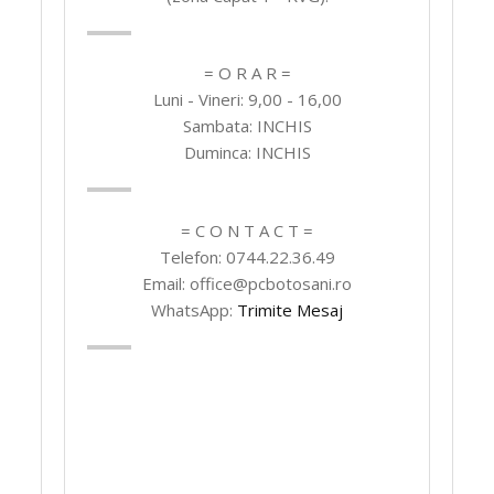
= O R A R =
Luni - Vineri: 9,00 - 16,00
Sambata: INCHIS
Duminca: INCHIS
= C O N T A C T =
Telefon: 0744.22.36.49
Email: office@pcbotosani.ro
WhatsApp:
Trimite Mesaj