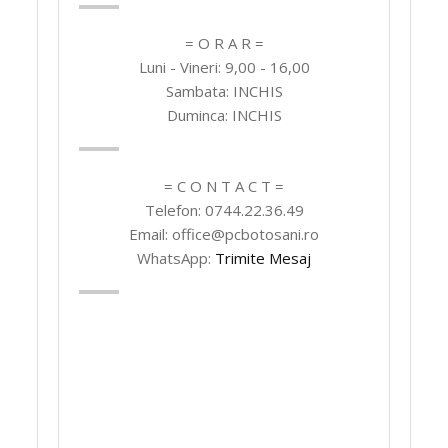
= O R A R =
Luni - Vineri: 9,00 - 16,00
Sambata: INCHIS
Duminca: INCHIS
= C O N T A C T =
Telefon: 0744.22.36.49
Email: office@pcbotosani.ro
WhatsApp:
Trimite Mesaj