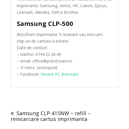
imprimante: Samsung, Xerox, HP, Canon, Epson,
Lexmark, Minolta, Dell si Brother.
Samsung CLP-500
Resoftam imprimante ?i resetam sau inlocuim
chip-uri de cartuse si tonere.
Date de contact:
– telefon: 0744.22.36.49
– email: office@pcbotosani.ro
– Y! mess: servicepcbt
– Facebook:
Service PC Botosani
Post
navigation
Samsung CLP-415NW – refill –
reincarcare cartus imprimanta