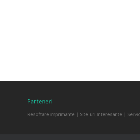
Parteneri
Resoftare imprimante
|
Site-uri Interesante
|
Servi