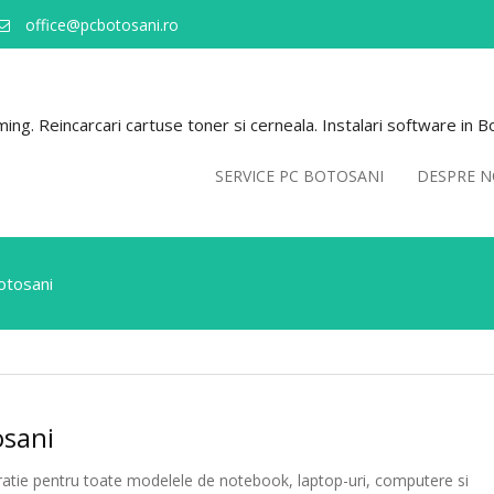
office@pcbotosani.ro
ng. Reincarcari cartuse toner si cerneala. Instalari software in B
SERVICE PC BOTOSANI
DESPRE N
otosani
osani
aratie pentru toate modelele de notebook, laptop-uri, computere si