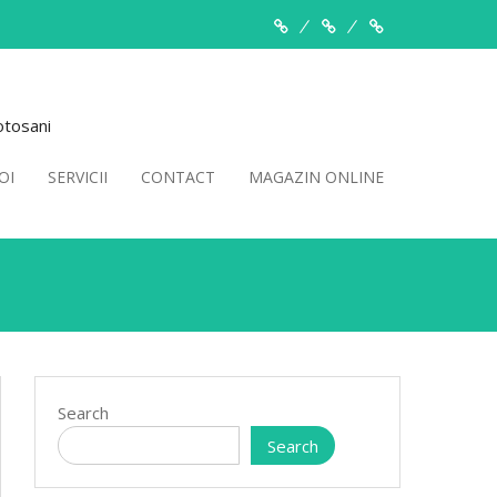
Despre
Servicii
Contact
Noi
otosani
OI
SERVICII
CONTACT
MAGAZIN ONLINE
Search
Search