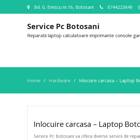
Bd. G. Enescu nr.16, Botosani
0744223649
Service Pc Botosani
Reparatii laptop calculatoare imprimante console gami
Home
Hardware
Inlocuire carcasa – Laptop B
Inlocuire carcasa – Laptop Bot
Service Pc Botosani va ofera diverse servicii de rep