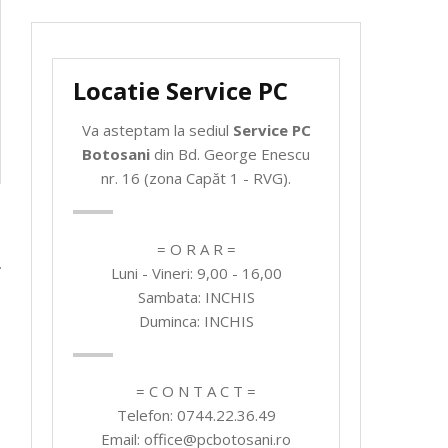
Locatie Service PC
Va asteptam la sediul
Service PC
Botosani
din Bd. George Enescu
nr. 16 (zona Capăt 1 - RVG).
= O R A R =
Luni - Vineri: 9,00 - 16,00
Sambata: INCHIS
Duminca: INCHIS
= C O N T A C T =
Telefon: 0744.22.36.49
Email: office@pcbotosani.ro