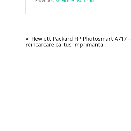
– Facebook:
Service PC Botosani
Post
navigation
Hewlett Packard HP Photosmart A717 –
reincarcare cartus imprimanta