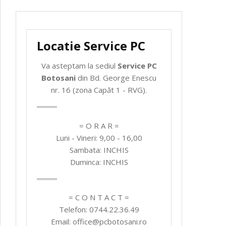
Locatie Service PC
Va asteptam la sediul
Service PC
Botosani
din Bd. George Enescu
nr. 16 (zona Capăt 1 - RVG).
= O R A R =
Luni - Vineri: 9,00 - 16,00
Sambata: INCHIS
Duminca: INCHIS
= C O N T A C T =
Telefon: 0744.22.36.49
Email: office@pcbotosani.ro