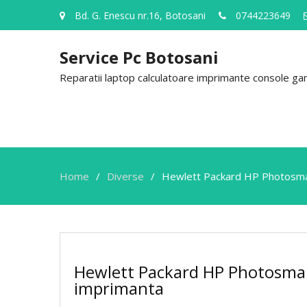
Bd. G. Enescu nr.16, Botosani
0744223649
Service Pc Botosani
Reparatii laptop calculatoare imprimante console gami
Home
Diverse
Hewlett Packard HP Photosmar
Hewlett Packard HP Photosmar
imprimanta