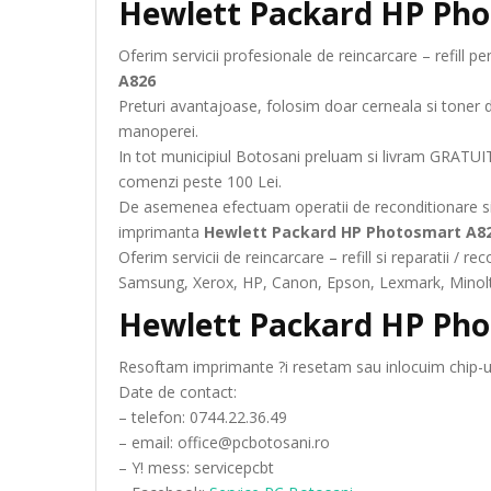
Hewlett Packard HP Ph
Oferim servicii profesionale de reincarcare – refill 
A826
Preturi avantajoase, folosim doar cerneala si toner 
manoperei.
In tot municipiul Botosani preluam si livram GRATUIT
comenzi peste 100 Lei.
De asemenea efectuam operatii de reconditionare si
imprimanta
Hewlett Packard HP Photosmart A8
Oferim servicii de reincarcare – refill si reparatii /
Samsung, Xerox, HP, Canon, Epson, Lexmark, Minolta
Hewlett Packard HP Ph
Resoftam imprimante ?i resetam sau inlocuim chip-ur
Date de contact:
– telefon: 0744.22.36.49
– email: office@pcbotosani.ro
– Y! mess: servicepcbt