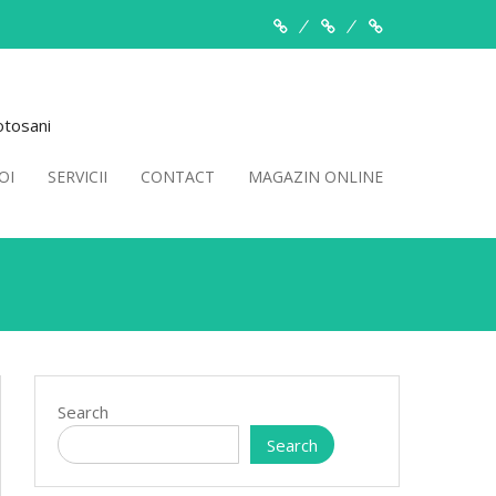
Despre
Servicii
Contact
Noi
otosani
OI
SERVICII
CONTACT
MAGAZIN ONLINE
Search
Search