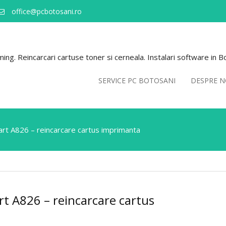
office@pcbotosani.ro
ng. Reincarcari cartuse toner si cerneala. Instalari software in B
SERVICE PC BOTOSANI
DESPRE N
t A826 – reincarcare cartus imprimanta
t A826 – reincarcare cartus