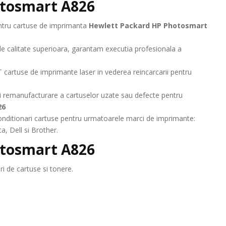
otosmart A826
pentru cartuse de imprimanta
Hewlett Packard HP Photosmart
de calitate superioara, garantam executia profesionala a
 cartuse de imprimante laser in vederea reincarcarii pentru
 remanufacturare a cartuselor uzate sau defecte pentru
26
 reconditionari cartuse pentru urmatoarele marci de imprimante:
, Dell si Brother.
otosmart A826
i de cartuse si tonere.