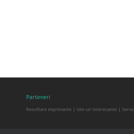
Parteneri
Resoftare imprimante
|
Site-uri Interesante
|
Servi