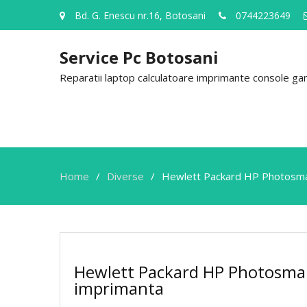
Bd. G. Enescu nr.16, Botosani
0744223649
Service Pc Botosani
Reparatii laptop calculatoare imprimante console gami
Home
Diverse
Hewlett Packard HP Photosmar
Hewlett Packard HP Photosmar
imprimanta