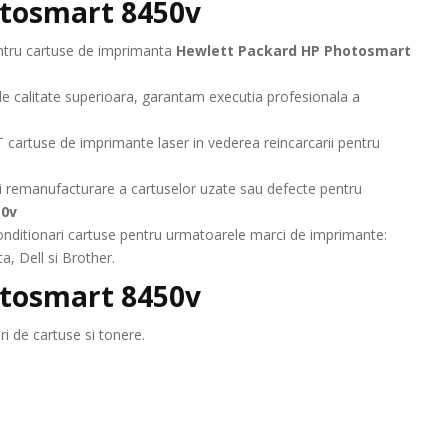
otosmart 8450v
pentru cartuse de imprimanta
Hewlett Packard HP Photosmart
de calitate superioara, garantam executia profesionala a
 cartuse de imprimante laser in vederea reincarcarii pentru
 remanufacturare a cartuselor uzate sau defecte pentru
50v
 reconditionari cartuse pentru urmatoarele marci de imprimante:
, Dell si Brother.
otosmart 8450v
i de cartuse si tonere.