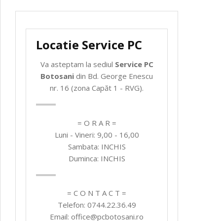
Locatie Service PC
Va asteptam la sediul
Service PC
Botosani
din Bd. George Enescu
nr. 16 (zona Capăt 1 - RVG).
= O R A R =
Luni - Vineri: 9,00 - 16,00
Sambata: INCHIS
Duminca: INCHIS
= C O N T A C T =
Telefon: 0744.22.36.49
Email: office@pcbotosani.ro