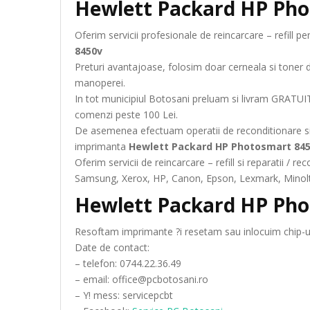
Hewlett Packard HP Ph
Oferim servicii profesionale de reincarcare – refill 
8450v
Preturi avantajoase, folosim doar cerneala si toner 
manoperei.
In tot municipiul Botosani preluam si livram GRATUIT
comenzi peste 100 Lei.
De asemenea efectuam operatii de reconditionare si
imprimanta
Hewlett Packard HP Photosmart 84
Oferim servicii de reincarcare – refill si reparatii /
Samsung, Xerox, HP, Canon, Epson, Lexmark, Minolta
Hewlett Packard HP Ph
Resoftam imprimante ?i resetam sau inlocuim chip-ur
Date de contact:
– telefon: 0744.22.36.49
– email: office@pcbotosani.ro
– Y! mess: servicepcbt