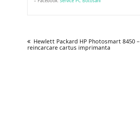
– Facebook:
Service PC Botosani
Post
navigation
Hewlett Packard HP Photosmart 8450 –
reincarcare cartus imprimanta