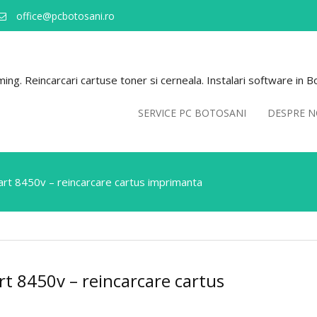
office@pcbotosani.ro
ng. Reincarcari cartuse toner si cerneala. Instalari software in B
SERVICE PC BOTOSANI
DESPRE N
t 8450v – reincarcare cartus imprimanta
t 8450v – reincarcare cartus