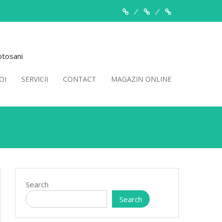
Despre
Servicii
Contact
Noi
otosani
OI
SERVICII
CONTACT
MAGAZIN ONLINE
Search
Search