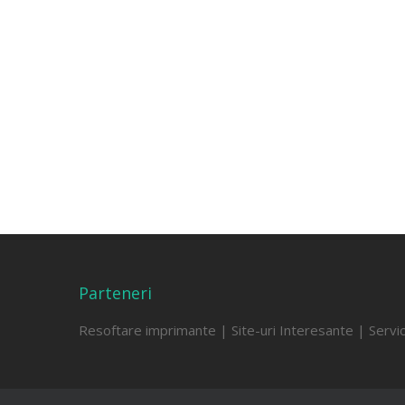
Parteneri
Resoftare imprimante
|
Site-uri Interesante
|
Servi