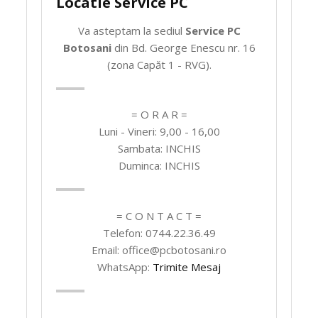
Locatie Service PC
Va asteptam la sediul
Service PC
Botosani
din Bd. George Enescu nr. 16
(zona Capăt 1 - RVG).
= O R A R =
Luni - Vineri: 9,00 - 16,00
Sambata: INCHIS
Duminca: INCHIS
= C O N T A C T =
Telefon: 0744.22.36.49
Email: office@pcbotosani.ro
WhatsApp:
Trimite Mesaj