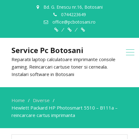
Bd. G. Enescu nr.16, Botosani
0744223649
office@pcbotosani.ro
Despre
Servicii
Contact
Noi
Service Pc Botosani
Reparatii laptop calculatoare imprimante console
gaming. Reincarcari cartuse toner si cerneala.
Instalari software in Botosani
Home
Diverse
Hewlett Packard HP Photosmart 5510 – B111a –
reincarcare cartus imprimanta