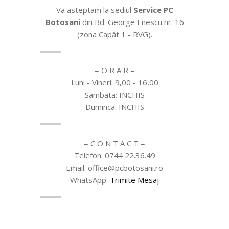
Va asteptam la sediul
Service PC
Botosani
din Bd. George Enescu nr. 16
(zona Capăt 1 - RVG).
= O R A R =
Luni - Vineri: 9,00 - 16,00
Sambata: INCHIS
Duminca: INCHIS
= C O N T A C T =
Telefon: 0744.22.36.49
Email: office@pcbotosani.ro
WhatsApp:
Trimite Mesaj