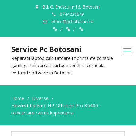
Bd. G. Enescu nr.16, Botosani
0744223649
office@pcbotosani.ro
Despre
Servicii
Contact
Noi
Service Pc Botosani
Reparatii laptop calculatoare imprimante console
gaming. Reincarcari cartuse toner si cerneala.
Instalari software in Botosani
Home
Diverse
Hewlett Packard HP OfficeJet Pro K5400 –
reincarcare cartus imprimanta