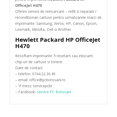
OfficeJet H470
Oferim servicii de reincarcare – refill si reparatii /
reconditionari cartuse pentru urmatoarele marci de
imprimante: Samsung, Xerox, HP, Canon, Epson,
Lexmark, Minolta, Dell si Brother.
Hewlett Packard HP OfficeJet
H470
Resoftam imprimante ?i resetam sau inlocuim
chip-uri de cartuse si tonere.
Date de contact:
– telefon: 0744.22.36.49
– email: office@pcbotosani.ro
– Y! mess: servicepcbt
– Facebook:
Service PC Botosani