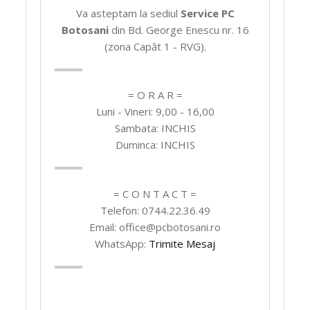
Va asteptam la sediul
Service PC
Botosani
din Bd. George Enescu nr. 16
(zona Capăt 1 - RVG).
= O R A R =
Luni - Vineri: 9,00 - 16,00
Sambata: INCHIS
Duminca: INCHIS
= C O N T A C T =
Telefon: 0744.22.36.49
Email: office@pcbotosani.ro
WhatsApp:
Trimite Mesaj