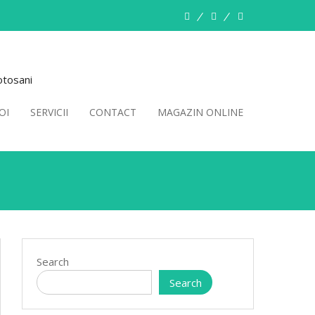
Despre
Servicii
Contact
Noi
otosani
OI
SERVICII
CONTACT
MAGAZIN ONLINE
Search
Search