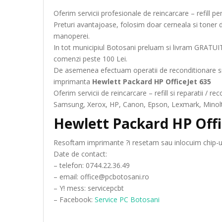
Oferim servicii profesionale de reincarcare – refill 
Preturi avantajoase, folosim doar cerneala si toner 
manoperei.
In tot municipiul Botosani preluam si livram GRATUIT
comenzi peste 100 Lei.
De asemenea efectuam operatii de reconditionare si
imprimanta
Hewlett Packard HP OfficeJet 635
Oferim servicii de reincarcare – refill si reparatii /
Samsung, Xerox, HP, Canon, Epson, Lexmark, Minolta
Hewlett Packard HP Offi
Resoftam imprimante ?i resetam sau inlocuim chip-ur
Date de contact:
– telefon: 0744.22.36.49
– email: office@pcbotosani.ro
– Y! mess: servicepcbt
– Facebook:
Service PC Botosani