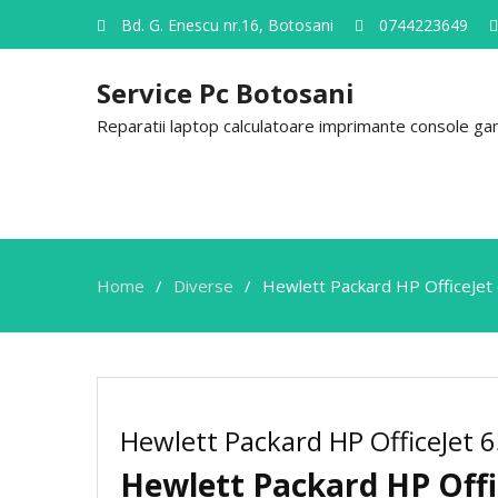
Bd. G. Enescu nr.16, Botosani
0744223649
Service Pc Botosani
Reparatii laptop calculatoare imprimante console gami
Home
Diverse
Hewlett Packard HP OfficeJet 
Hewlett Packard HP OfficeJet 
Hewlett Packard HP Offi