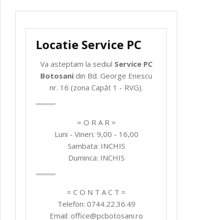
Locatie Service PC
Va asteptam la sediul
Service PC
Botosani
din Bd. George Enescu
nr. 16 (zona Capăt 1 - RVG).
= O R A R =
Luni - Vineri: 9,00 - 16,00
Sambata: INCHIS
Duminca: INCHIS
= C O N T A C T =
Telefon: 0744.22.36.49
Email: office@pcbotosani.ro