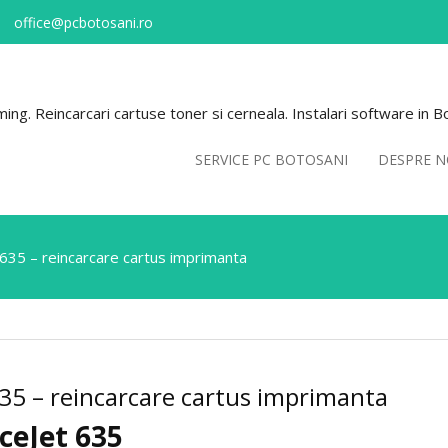
office@pcbotosani.ro
ng. Reincarcari cartuse toner si cerneala. Instalari software in B
SERVICE PC BOTOSANI
DESPRE N
635 – reincarcare cartus imprimanta
635 – reincarcare cartus imprimanta
ceJet 635