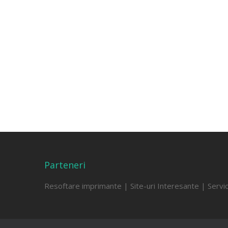
Parteneri
Resoftare imprimante
|
Site-uri Interesante
|
Servi