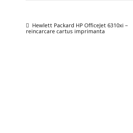
Post
navigation
Hewlett Packard HP OfficeJet 6310xi –
reincarcare cartus imprimanta