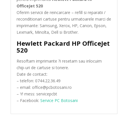
OfficeJet 520
Oferim servicii de reincarcare – refill si reparatii /
reconditionari cartuse pentru urmatoarele marci de
imprimante: Samsung, Xerox, HP, Canon, Epson,
Lexmark, Minolta, Dell si Brother.
Hewlett Packard HP OfficeJet
520
Resoftam imprimante ?i resetam sau inlocuim
chip-uri de cartuse si tonere.
Date de contact:
– telefon: 0744.22.36.49
– email: office@pcbotosani.ro
– Y! mess: servicepcbt
– Facebook:
Service PC Botosani