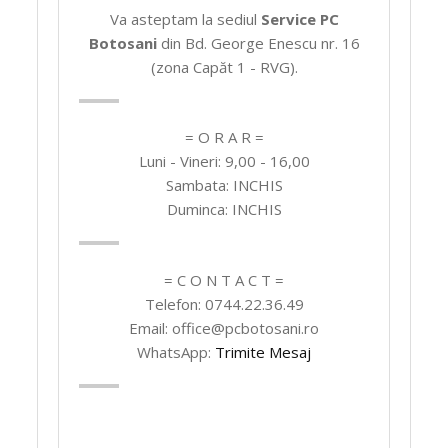
Va asteptam la sediul
Service PC
Botosani
din Bd. George Enescu nr. 16
(zona Capăt 1 - RVG).
= O R A R =
Luni - Vineri: 9,00 - 16,00
Sambata: INCHIS
Duminca: INCHIS
= C O N T A C T =
Telefon: 0744.22.36.49
Email: office@pcbotosani.ro
WhatsApp:
Trimite Mesaj