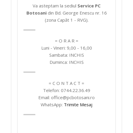
Va asteptam la sediul
Service PC
Botosani
din Bd. George Enescu nr. 16
(zona Capăt 1 - RVG).
= O R A R =
Luni - Vineri: 9,00 - 16,00
Sambata: INCHIS
Duminca: INCHIS
= C O N T A C T =
Telefon: 0744.22.36.49
Email: office@pcbotosani.ro
WhatsApp:
Trimite Mesaj