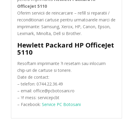
OfficeJet 5110
Oferim servicii de reincarcare – refill si reparatii /
reconditionari cartuse pentru urmatoarele marci de
imprimante: Samsung, Xerox, HP, Canon, Epson,
Lexmark, Minolta, Dell si Brother.
Hewlett Packard HP OfficeJet
5110
Resoftam imprimante ?i resetam sau inlocuim
chip-uri de cartuse si tonere.
Date de contact:
– telefon: 0744.22.36.49
– email: office@pcbotosani.ro
– Y! mess: servicepcbt
– Facebook:
Service PC Botosani