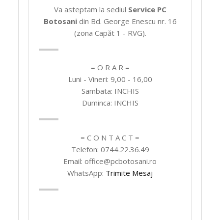
Va asteptam la sediul
Service PC
Botosani
din Bd. George Enescu nr. 16
(zona Capăt 1 - RVG).
= O R A R =
Luni - Vineri: 9,00 - 16,00
Sambata: INCHIS
Duminca: INCHIS
= C O N T A C T =
Telefon: 0744.22.36.49
Email: office@pcbotosani.ro
WhatsApp:
Trimite Mesaj