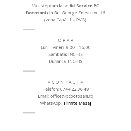
Va asteptam la sediul
Service PC
Botosani
din Bd. George Enescu nr. 16
(zona Capăt 1 - RVG).
= O R A R =
Luni - Vineri: 9,00 - 16,00
Sambata: INCHIS
Duminca: INCHIS
= C O N T A C T =
Telefon: 0744.22.36.49
Email: office@pcbotosani.ro
WhatsApp:
Trimite Mesaj