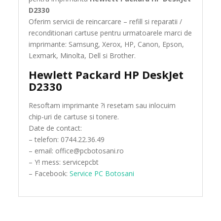
D2330
Oferim servicii de reincarcare – refill si reparatii /
reconditionari cartuse pentru urmatoarele marci de
imprimante: Samsung, Xerox, HP, Canon, Epson,
Lexmark, Minolta, Dell si Brother.
Hewlett Packard HP DeskJet
D2330
Resoftam imprimante ?i resetam sau inlocuim
chip-uri de cartuse si tonere.
Date de contact:
– telefon: 0744.22.36.49
– email: office@pcbotosani.ro
– Y! mess: servicepcbt
– Facebook:
Service PC Botosani