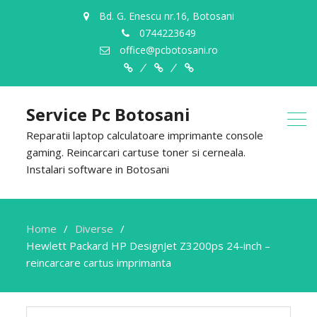
Bd. G. Enescu nr.16, Botosani
0744223649
office@pcbotosani.ro
Despre
Servicii
Contact
Noi
Service Pc Botosani
Reparatii laptop calculatoare imprimante console
gaming. Reincarcari cartuse toner si cerneala.
Instalari software in Botosani
Home
Diverse
Hewlett Packard HP DesignJet Z3200ps 24-inch –
reincarcare cartus imprimanta