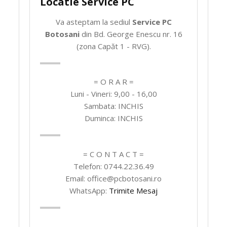
Locatie Service PC
Va asteptam la sediul
Service PC
Botosani
din Bd. George Enescu nr. 16
(zona Capăt 1 - RVG).
= O R A R =
Luni - Vineri: 9,00 - 16,00
Sambata: INCHIS
Duminca: INCHIS
= C O N T A C T =
Telefon: 0744.22.36.49
Email: office@pcbotosani.ro
WhatsApp:
Trimite Mesaj