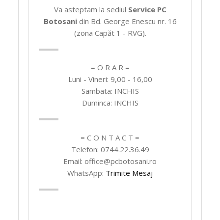
Va asteptam la sediul
Service PC
Botosani
din Bd. George Enescu nr. 16
(zona Capăt 1 - RVG).
= O R A R =
Luni - Vineri: 9,00 - 16,00
Sambata: INCHIS
Duminca: INCHIS
= C O N T A C T =
Telefon: 0744.22.36.49
Email: office@pcbotosani.ro
WhatsApp:
Trimite Mesaj