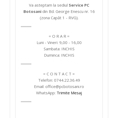
Va asteptam la sediul
Service PC
Botosani
din Bd. George Enescu nr. 16
(zona Capăt 1 - RVG).
= O R A R =
Luni - Vineri: 9,00 - 16,00
Sambata: INCHIS
Duminca: INCHIS
= C O N T A C T =
Telefon: 0744.22.36.49
Email: office@pcbotosani.ro
WhatsApp:
Trimite Mesaj