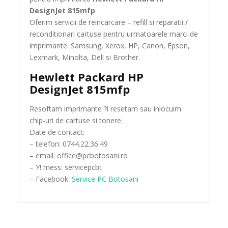
DesignJet 815mfp
Oferim servicii de reincarcare – refill si reparatii /
reconditionari cartuse pentru urmatoarele marci de
imprimante: Samsung, Xerox, HP, Canon, Epson,
Lexmark, Minolta, Dell si Brother.
Hewlett Packard HP
DesignJet 815mfp
Resoftam imprimante ?i resetam sau inlocuim
chip-uri de cartuse si tonere.
Date de contact:
– telefon: 0744.22.36.49
– email: office@pcbotosani.ro
– Y! mess: servicepcbt
– Facebook:
Service PC Botosani