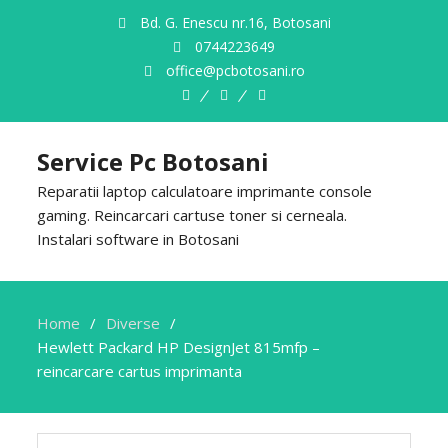
Bd. G. Enescu nr.16, Botosani
0744223649
office@pcbotosani.ro
Despre
Servicii
Contact
Noi
Service Pc Botosani
Reparatii laptop calculatoare imprimante console
gaming. Reincarcari cartuse toner si cerneala.
Instalari software in Botosani
Home
Diverse
Hewlett Packard HP DesignJet 815mfp –
reincarcare cartus imprimanta