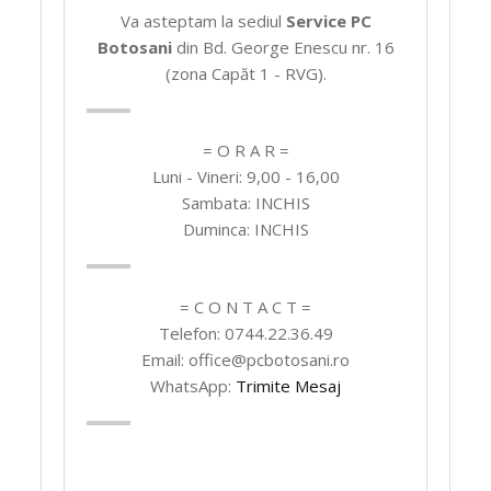
Va asteptam la sediul
Service PC
Botosani
din Bd. George Enescu nr. 16
(zona Capăt 1 - RVG).
= O R A R =
Luni - Vineri: 9,00 - 16,00
Sambata: INCHIS
Duminca: INCHIS
= C O N T A C T =
Telefon: 0744.22.36.49
Email: office@pcbotosani.ro
WhatsApp:
Trimite Mesaj