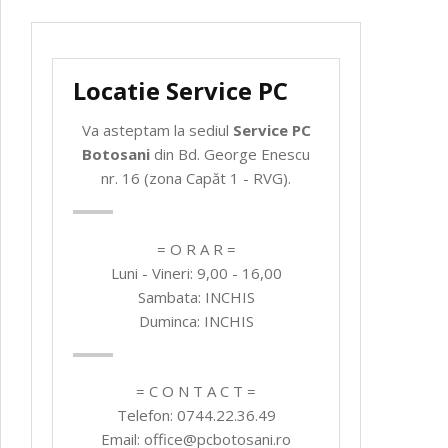
Locatie Service PC
Va asteptam la sediul
Service PC
Botosani
din Bd. George Enescu
nr. 16 (zona Capăt 1 - RVG).
= O R A R =
Luni - Vineri: 9,00 - 16,00
Sambata: INCHIS
Duminca: INCHIS
= C O N T A C T =
Telefon: 0744.22.36.49
Email: office@pcbotosani.ro