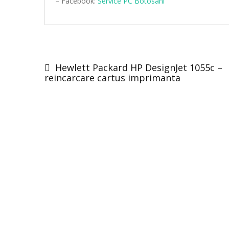
– Facebook:
Service PC Botosani
Post
navigation
Hewlett Packard HP DesignJet 1055c –
reincarcare cartus imprimanta