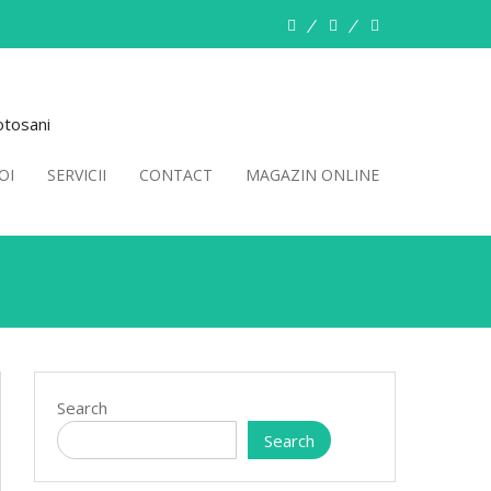
Despre
Servicii
Contact
Noi
otosani
OI
SERVICII
CONTACT
MAGAZIN ONLINE
Search
Search