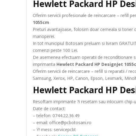
Hewlett Packard HP Des
Oferim servicii profesionale de reincarcare – refill 
1055cm
Preturi avantajoase, folosim doar cerneala si toner 
manoperei.
In tot municipiul Botosani preluam si livram GRATUIT
comenzi peste 100 Lei.
De asemenea efectuam operatii de reconditionare si
imprimanta
Hewlett Packard HP DesignJet 1055
Oferim servicii de reincarcare – refill si reparatii /
Samsung, Xerox, HP, Canon, Epson, Lexmark, Minolta
Hewlett Packard HP Des
Resoftam imprimante ?i resetam sau inlocuim chip-ur
Date de contact:
– telefon: 0744.22.36.49
– email: office@pcbotosani.ro
– Y! mess: servicepcbt