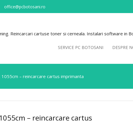
office@pcbotosani.ro
ng. Reincarcari cartuse toner si cerneala. Instalari software in B
SERVICE PC BOTOSANI
DESPRE N
 1055cm – reincarcare cartus imprimanta
1055cm – reincarcare cartus