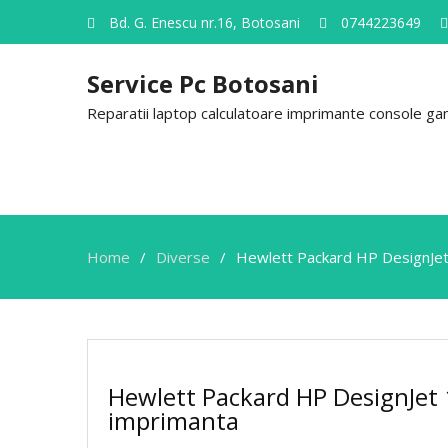
Bd. G. Enescu nr.16, Botosani
0744223649
Service Pc Botosani
Reparatii laptop calculatoare imprimante console gami
Home
Diverse
Hewlett Packard HP DesignJet
Hewlett Packard HP DesignJet 
imprimanta