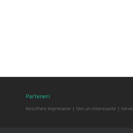
Parteneri
Resoftare imprimante
|
Site-uri Interesante
|
Servi