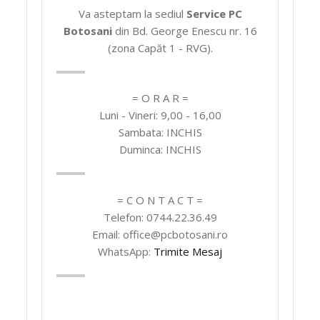
Va asteptam la sediul
Service PC
Botosani
din Bd. George Enescu nr. 16
(zona Capăt 1 - RVG).
= O R A R =
Luni - Vineri: 9,00 - 16,00
Sambata: INCHIS
Duminca: INCHIS
= C O N T A C T =
Telefon: 0744.22.36.49
Email: office@pcbotosani.ro
WhatsApp:
Trimite Mesaj