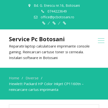
Bd. G. Enescu nr.16, Botosani
0744223649
office@pcbotosani.ro
Despre
Servicii
Contact
Noi
Service Pc Botosani
Reparatii laptop calculatoare imprimante console
gaming. Reincarcari cartuse toner si cerneala.
Instalari software in Botosani
Home
Diverse
Hewlett Packard HP Color Inkjet CP1160tn –
reincarcare cartus imprimanta