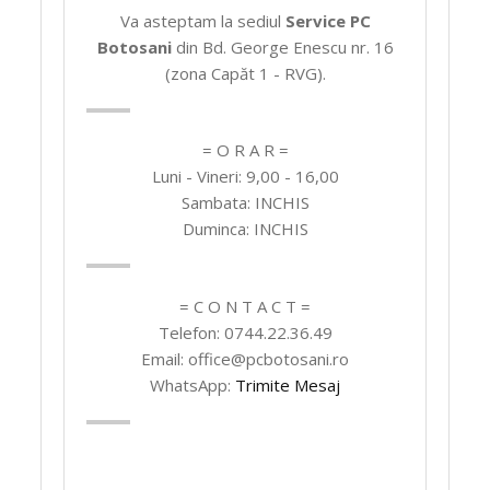
Va asteptam la sediul
Service PC
Botosani
din Bd. George Enescu nr. 16
(zona Capăt 1 - RVG).
= O R A R =
Luni - Vineri: 9,00 - 16,00
Sambata: INCHIS
Duminca: INCHIS
= C O N T A C T =
Telefon: 0744.22.36.49
Email: office@pcbotosani.ro
WhatsApp:
Trimite Mesaj