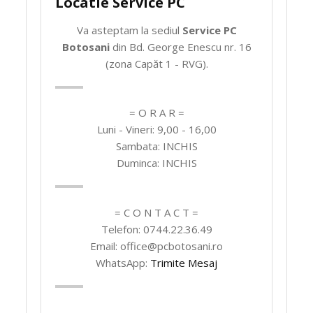
Locatie Service PC
Va asteptam la sediul
Service PC
Botosani
din Bd. George Enescu nr. 16
(zona Capăt 1 - RVG).
= O R A R =
Luni - Vineri: 9,00 - 16,00
Sambata: INCHIS
Duminca: INCHIS
= C O N T A C T =
Telefon: 0744.22.36.49
Email: office@pcbotosani.ro
WhatsApp:
Trimite Mesaj